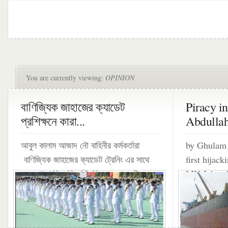
You are currently viewing:
OPINION
বাণিজ্যিক জাহাজের ক্যাডেট
Piracy i
প্রশিক্ষনে কারা...
Abdullah
আবুল কালাম আজাদ নৌ বাহিনীর কর্মকর্তারা
by Ghulam
বাণিজ্যিক জাহাজের ক্যাডেট ট্রেনিং এর সাথে
first hijac
যুক্ত থাকা নিয়ে বির্ত্ক তৈরি হয়েছে। নৌ...
MV Jahan 
MV Abdulla