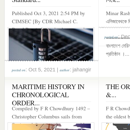
Published Oct 3, 2021 2:54 PM by
Minar Rashid
CIMSEC [By CDR Michael C.
এলিজাবেথকে দ
Petta] Port industry leaders recently
হতো
: De
submitted cybersecurity...
========
posted on
বাংলাদেশ মেরি
প্রতিষ্ঠান ।...
: Oct 5, 2021 |
: jahangir
posted on
author
MARITIME HISTORY IN
THE OR
CHRONOLOGICAL
&...
ORDER...
Compiled by F R Chowdhury 1492 –
F R Chowdh
Christopher Columbus sails from
the oldest 
Spain and discovers the new world.
Risk manag