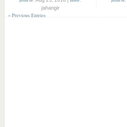
: Aug 25, 2016 |
:
posted on
author
posted on
jahangir
« Previous Entries