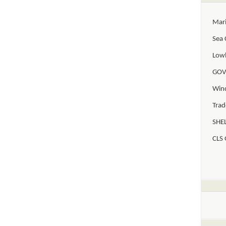
Mar
Sea 
Lowl
GOV
Win
Trad
SHEL
CLS