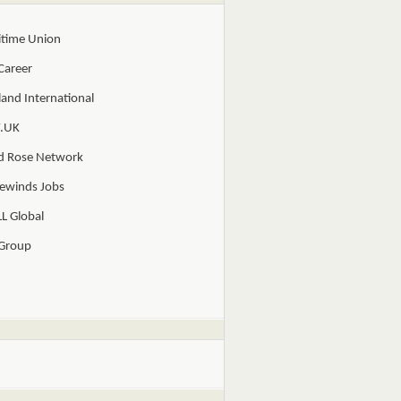
itime Union
Career
and International
.UK
d Rose Network
ewinds Jobs
L Global
 Group