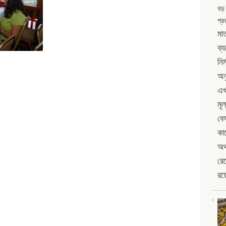
বড়
প্রক
মাত
ব্
নির
অন
এখ
মূল
বে
কা
অর্
রেখ
রয়