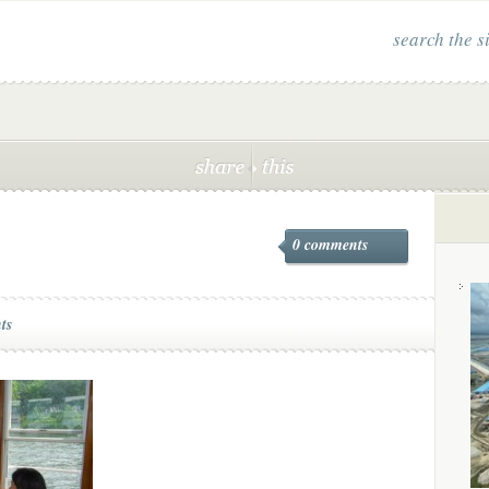
search the s
0 comments
ts