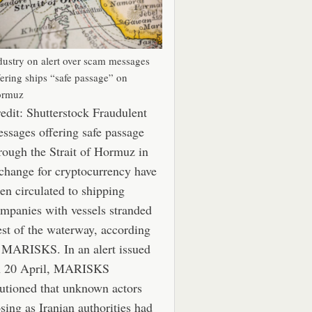
dustry on alert over scam messages
fering ships “safe passage” on
rmuz
edit: Shutterstock Fraudulent
ssages offering safe passage
rough the Strait of Hormuz in
change for cryptocurrency have
en circulated to shipping
mpanies with vessels stranded
st of the waterway, according
 MARISKS. In an alert issued
n 20 April, MARISKS
utioned that unknown actors
sing as Iranian authorities had