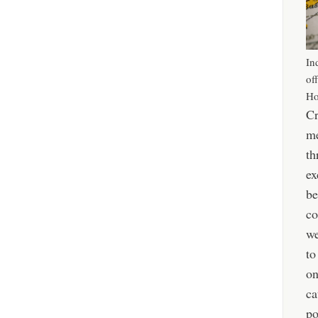
In
of
Ho
Cr
me
th
ex
be
co
we
to
o
ca
po